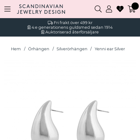
0
Fri frakt över 499 kr
4:e generationens guldsmed sedan 1914
Auktoriserad återförsäljare
Hem
Örhängen
Silverörhängen
Yenni ear Silver