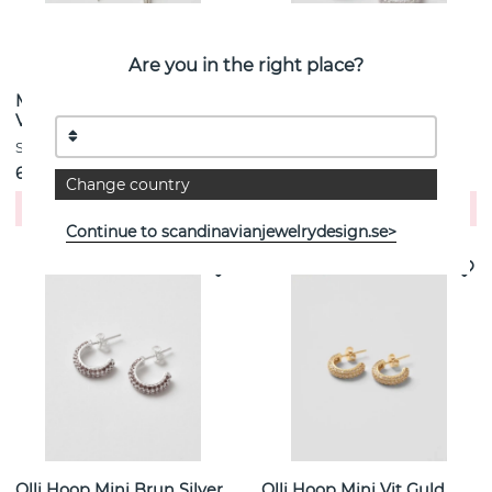
Are you in the right place?
Maria Signature Hoop Mini
Olli Hoop Mini Vit Silver
Vit Silver
Studio W
Studio W
690 kr
690 kr
Change country
Köp
Köp
Continue to scandinavianjewelrydesign.se>
Olli Hoop Mini Brun Silver
Olli Hoop Mini Vit Guld