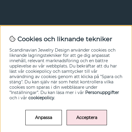
Nyhetsbrev
Cookies och liknande tekniker
I vårt nyhetsbrev får du ta del av nyheter och
Scandinavian Jewelry Design
använder cookies och
erbjudanden före alla andra. Registrera dig här nedan.
liknande lagringstekniker för att ge dig anpassat
innehåll, relevant marknadsföring och en bättre
Ja tack!
upplevelse av vår webbplats. Du bekräftar att du har
läst vår cookiepolicy och samtycker till vår
användning av cookies genom att klicka på "Spara och
stäng". Du kan själv när som helst kontrollera vilka
cookies som sparas i din webbläsare under
”Inställningar”. Du kan läsa mer i vår
Personuppgifter
och i vår
cookiepolicy
.
Anpassa
Acceptera
© SCANDINAVIAN JEWELRY DESIGN / SJD of Sweden AB 2022