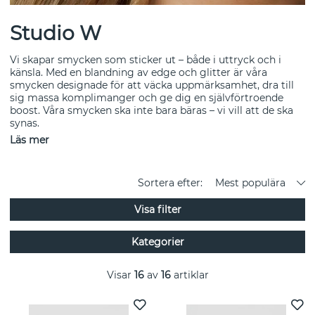
Studio W
Vi skapar smycken som sticker ut – både i uttryck och i
känsla. Med en blandning av edge och glitter är våra
smycken designade för att väcka uppmärksamhet, dra till
sig massa komplimanger och ge dig en självförtroende
boost. Våra smycken ska inte bara bäras – vi vill att de ska
synas.
Läs mer
Inspirationen bakom varumärket kommer från vår
grundare Emelie Wetterwiks farmor Maria – en
powerkvinna på 87 år som fortfarande arbetar och vars
Sortera efter:
Mest populära
smyckesamling var en källa till stor fascination under
hennes uppväxt. Farmor Marias driv och personliga stil
Visa filter
(som en italiensk donna i Småland) har varit viktig i
skapandet av Studio W och dessutom namnet bakom våra
bästsäljande signaturörhängen Maria Signature Hoops.
Kategorier
Emelies fick två barn inom loppet av 1,5 år, där längtan efter
något kreativt, energigivande och glittrande växte sig
Visar
16
av
16
artiklar
starkare. Studio W är resultatet – ett varumärke som hyllar
passion och kreativitet.