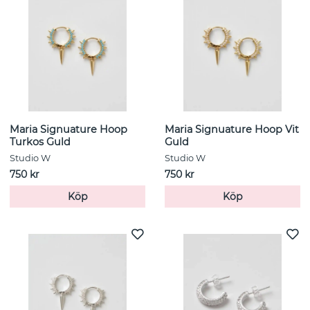
Alla smycken är tillverkade av noggrant utvalda material:
18k guld och 925 sterling silverpläterad mässing och
självklart nickelfria detaljer. Smyckena levereras i Studio
W:s signaturaskar, tillverkade av återvunnet material, för
att du ska få en lyxig helhetsupplevelse.
Studio W är till för dig som älskar kontrasterna – sneakers
eller klackar, vardag på kontoret eller på scenen, struktur
eller lekfullhet.
Maria Signuature Hoop
Maria Signuature Hoop Vit
Turkos Guld
Guld
Studio W
Studio W
750 kr
750 kr
Köp
Köp