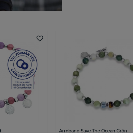
Välkommen till by Billgren
by BILLGREN har en stilren ko
produktutveckling av våra smy
vision är att skapa accessoar
världen. Vi vill att alla ska ku
Därför kan de bäras på både f
med nära och kära.
by Billgren är mer än bara her
detalj - från design till kundk
för att överträffa våra kunder
tillsammans!
NOBEL by BILLGREN är vårt me
Varumärket riktar sig till den
silversmycken till ett bra pr
Johan Billgren identifierade 
smycken för män.
d
Armband Save The Ocean Grön