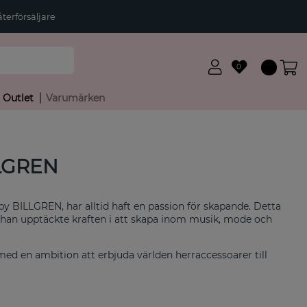
terförsäljare
0
Outlet
Varumärken
LGREN
by BILLGREN, har alltid haft en passion för skapande. Detta
r han upptäckte kraften i att skapa inom musik, mode och
med en ambition att erbjuda världen herraccessoarer till
rer och gediget hantverk med fantastiskt värde för pengarna.