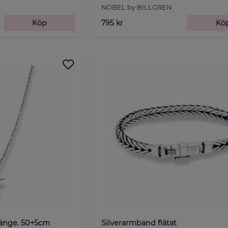
NOBEL by BILLGREN
Köp
795 kr
Kö
hänge. 50+5cm
Silverarmband flätat