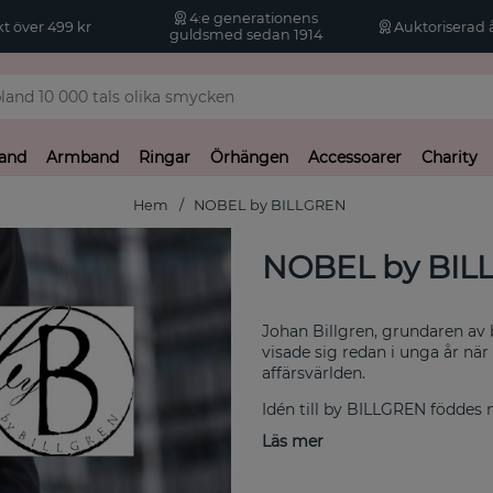
4:e generationens
kt över 499 kr
Auktoriserad å
guldsmed sedan 1914
and
Armband
Ringar
Örhängen
Accessoarer
Charity
Hem
NOBEL by BILLGREN
NOBEL by BIL
Johan Billgren, grundaren av 
visade sig redan i unga år nä
affärsvärlden.
Idén till by BILLGREN föddes 
överkomliga priser.
Läs mer
Vi levererar tidlösa accessoa