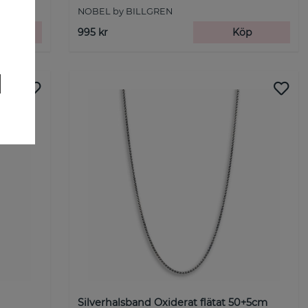
NOBEL by BILLGREN
p
995 kr
Köp
Silverhalsband Oxiderat flätat 50+5cm