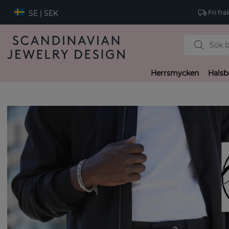
SE | SEK
Fri fra
Herrsmycken
Halsb