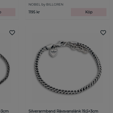
NOBEL by BILLGREN
p
1195 kr
Köp
5+3cm
Silverarmband Rävsvanslänk 19,5+3cm