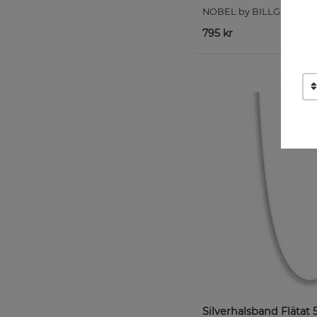
NOBEL by BILLGREN
795 kr
Silverhalsband Flätat