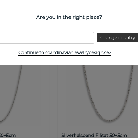
NOBEL by BILLGREN
Köp
795 kr
Kö
Are you in the right place?
Change country
Continue to scandinavianjewelrydesign.se>
 50+5cm
Silverhalsband Flätat 50+5cm