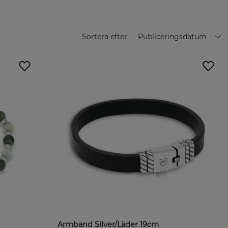
! EN ACCESSOAR FÖR VARJE TILLFÄLLE
llektion av accessoarer för honom. All design och
cken och klockor sker i vår kreativa studio i Malmö. Vår
Sortera efter:
Publiceringsdatum
er som passar vem du än är och var du än befinner dig i
nna variera sina accessoarer efter humör, tillfälle och plats.
ormella tillställningar och avslappnade dagar tillsammans
raccessoarer. Vi bryr oss. På riktigt. Bakom varje enskild
ontakt - finns ett passionerat team som lägger ner hela sin själ
s förväntningar. Följ med oss på vår resa och upptäck världen
st exklusiva varumärke med äkta sterling silver-smycken.
 stil- och trendmedvetna mannen som vill bära kvalitativa
is. NOBEL by BILLGREN lanserades i september 2022 efter att
en lucka och stor efterfrågan på marknaden för exklusiva
Armband Silver/Läder 19cm