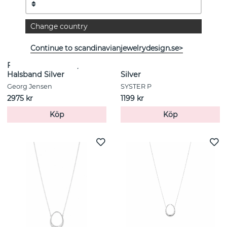
Change country
Continue to scandinavianjewelrydesign.se>
FORGET-ME-KNOT, Torun
Florentina Pearl Halsband
Halsband Silver
Silver
Georg Jensen
SYSTER P
2975 kr
1199 kr
Köp
Köp