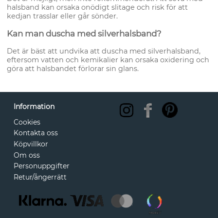
halsband kan orsaka onödigt slitage och risk för att
kedjan trasslar eller går sönder.
Kan man duscha med silverhalsband?
Det är bäst att undvika att duscha med silverhalsband,
eftersom vatten och kemikalier kan orsaka oxidering och
göra att halsbandet förlorar sin glans.
Information
Cookies
Kontakta oss
Köpvillkor
Om oss
Personuppgifter
Retur/ångerrätt