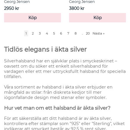
Georg Jensen
Georg Jensen
2950 kr
3800 kr
Köp
Köp
1
2
3
4
5
6
7
8
..
20
Nästa
»
Tidlös elegans i äkta silver
Silverhalsband har en självklar plats i smyckeskrinet –
oavsett om du söker ett enkelt silverhalsband för
vardagen eller ett mer uttrycksfullt halsband för speciella
tillfällen.
Våra sortiment av halsband i äkta silver erbjuder en
mångfald av stilar: från diskreta kedjor till mer
iögonfallande design med stenar eller symboler.
Hur vet man om ett halsband är äkta silver?
För att säkerställa att ditt halsband är av äkta silver,
kontrollera efter stämplar som "925" eller "Sterling", vilket
indikerar att smycket består av 92,5 % rent silver.