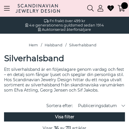
0
Fri frakt över 499 kr
4:e generationens guldsmed sedan 1914
Auktoriserad återförsäljare
Hem
Halsband
Silverhalsband
Silverhalsband
Ett silverhalsband är en följeslagare genom vardag och fest
– en detalj som fångar ljuset och speglar din personliga stil.
Hos Scandinavian Jewelry Design hittar du ett noga utvalt
sortiment av silverhalsband från skandinaviska varumärken
som Efva Attling, Georg Jensen och Sif Jakobs.
Sortera efter:
Publiceringsdatum
Visa filter
Visar
36
av
711
artiklar