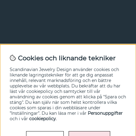
Nyhetsbrev
Cookies och liknande tekniker
I vårt nyhetsbrev får du ta del av nyheter och
Scandinavian Jewelry Design
använder cookies och
erbjudanden före alla andra. Registrera dig här nedan.
liknande lagringstekniker för att ge dig anpassat
innehåll, relevant marknadsföring och en bättre
Ja tack!
upplevelse av vår webbplats. Du bekräftar att du har
läst vår cookiepolicy och samtycker till vår
användning av cookies genom att klicka på "Spara och
stäng". Du kan själv när som helst kontrollera vilka
cookies som sparas i din webbläsare under
”Inställningar”. Du kan läsa mer i vår
Personuppgifter
och i vår
cookiepolicy
.