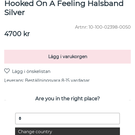
Hooked On A Feeling Halsband
Silver
Artnr:
10-100-02398-0050
4700
kr
Lägg i varukorgen
Leverans:
Beställningsvara 8-15 vardagar
Are you in the right place?
PRODUKTBESKRIVNING
Collier med droppformade länkar i olika storlekar,
vackert och elegant tillverkat i återvunnet 925
Change country
sterlingsilver. Hooked on a feeling finns även som