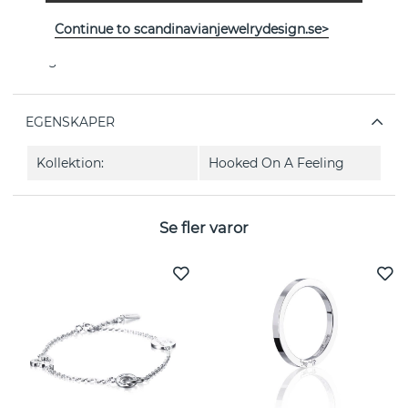
örhänge och armband.
Continue to scandinavianjewelrydesign.se>
Bredd:
6-13,5mm
Längd:
50cm
EGENSKAPER
Kollektion:
Hooked On A Feeling
Se fler varor