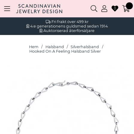
0
Fri frakt över 499 kr
4:e generationens guldsmed sedan 1914
Auktoriserad återförsäljare
Hem
Halsband
Silverhalsband
Hooked On A Feeling Halsband Silver