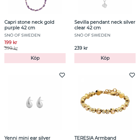
och få 10% rabatt
Capri stone neck gold
Sevilla pendant neck silver
Anmäl dig här till vårt nyhetsbrev och få 10 %
purple 42 cm
clear 42 cm
rabatt, på ditt första köp. (Gäller ej på
KAMPANJ/REA)
SNÖ OF SWEDEN
SNÖ OF SWEDEN
199 kr
E-post :
399 kr
239 kr
Köp
Köp
Yenni mini ear silver
TERESIA Armband