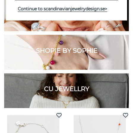
Continue to scandinavianjewelrydesign.se>
SYSTER P
SHOPIE BY SOPHIE
CU JEWELLRY