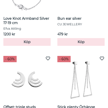
Love Knot Armband Silver
Bun ear silver
17-19 cm
CU JEWELLERY
Efva Attling
1200 kr
479 kr
Köp
Köp
- 60%
- 60%
Offset: triple studs
Stick plenty Örhänge