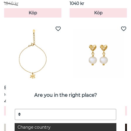
1840 kr
1040 kr
Köp
Köp
Berta Armband Guld
Alia örhängen Guld
Are you in the right place?
Maanesten
Maanesten
476 kr
448 kr
Köp
Köp
Change country