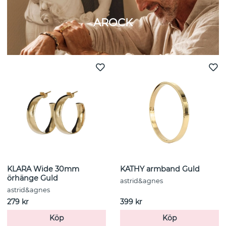
AROCK
KLARA Wide 30mm
KATHY armband Guld
örhänge Guld
astrid&agnes
astrid&agnes
279 kr
399 kr
Köp
Köp