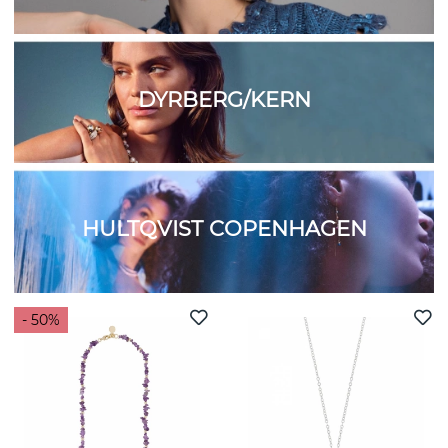
DYRBERG/KERN
HULTQVIST COPENHAGEN
- 50%
Välkommen till oss