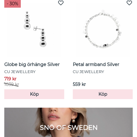
- 30%
Globe big örhänge Silver
Petal armband Silver
CU JEWELLERY
CU JEWELLERY
719 kr
1039 kr
559 kr
Köp
Köp
SNÖ OF SWEDEN