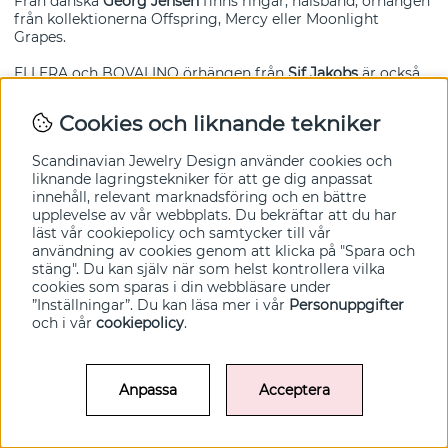
Från danska
Georg Jensen
finns ringar, halsband, örhängen
från kollektionerna Offspring, Mercy eller Moonlight
Grapes.
ELLERA och BOVALINO örhängen från
Sif Jakobs
är också
populära. Klassiska
Skultuna
erbjuder trevliga
manschettknappar, från svenska
CU JEWELLERY
finns
Cookies och liknande tekniker
populära LETTERS och många andra kollektioner som
Cubic, Two och Butterfly.
Scandinavian Jewelry Design
använder cookies och
liknande lagringstekniker för att ge dig anpassat
Från
Skanshage SWEDEN
finns bl.a. Detail och Circle.
innehåll, relevant marknadsföring och en bättre
Sedan finns trendiga
Lily and Rose
,
SOPHIE by SOPHIE
,
upplevelse av vår webbplats. Du bekräftar att du har
Maanesten
med flera. Det finns
ringar
,
armband
,
halsband
,
läst vår cookiepolicy och samtycker till vår
örhängen
för alla tillfällen och prisklasser.
användning av cookies genom att klicka på "Spara och
stäng". Du kan själv när som helst kontrollera vilka
cookies som sparas i din webbläsare under
”Inställningar”. Du kan läsa mer i vår
Personuppgifter
Information
och i vår
cookiepolicy
.
Cookies
Kontakta oss
Köpvillkor
Anpassa
Acceptera
Om oss
Personuppgifter