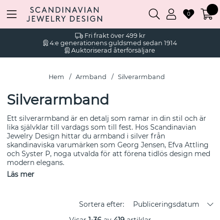
0
Fri frakt över 499 kr
4:e generationens guldsmed sedan 1914
Auktoriserad återförsäljare
Hem
Armband
Silverarmband
Silverarmband
Ett silverarmband är en detalj som ramar in din stil och är
lika självklar till vardags som till fest. Hos Scandinavian
Jewelry Design hittar du armband i silver från
skandinaviska varumärken som Georg Jensen, Efva Attling
och Syster P, noga utvalda för att förena tidlös design med
modern elegans.
Läs mer
Sortera efter:
Publiceringsdatum
Visar
1-36
av
419
artiklar