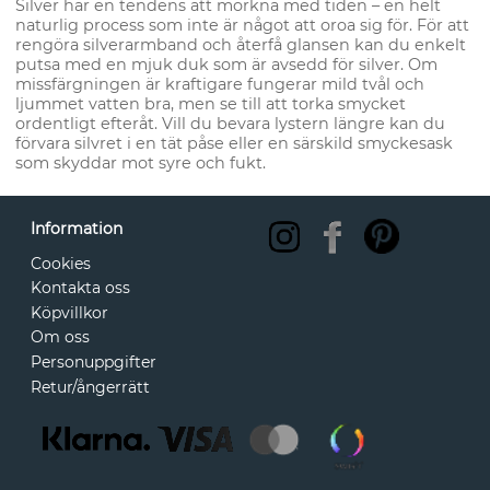
Silver har en tendens att mörkna med tiden – en helt
naturlig process som inte är något att oroa sig för. För att
rengöra silverarmband och återfå glansen kan du enkelt
putsa med en mjuk duk som är avsedd för silver. Om
missfärgningen är kraftigare fungerar mild tvål och
ljummet vatten bra, men se till att torka smycket
ordentligt efteråt. Vill du bevara lystern längre kan du
förvara silvret i en tät påse eller en särskild smyckesask
som skyddar mot syre och fukt.
Information
Cookies
Kontakta oss
Köpvillkor
Om oss
Personuppgifter
Retur/ångerrätt