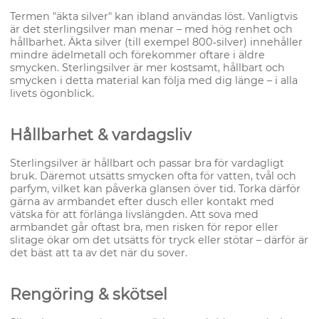
Termen "äkta silver" kan ibland användas löst. Vanligtvis
är det sterlingsilver man menar – med hög renhet och
hållbarhet. Äkta silver (till exempel 800‑silver) innehåller
mindre ädelmetall och förekommer oftare i äldre
smycken. Sterlingsilver är mer kostsamt, hållbart och
smycken i detta material kan följa med dig länge – i alla
livets ögonblick.
Hållbarhet & vardagsliv
Sterlingsilver är hållbart och passar bra för vardagligt
bruk. Däremot utsätts smycken ofta för vatten, tvål och
parfym, vilket kan påverka glansen över tid. Torka därför
gärna av armbandet efter dusch eller kontakt med
vätska för att förlänga livslängden. Att sova med
armbandet går oftast bra, men risken för repor eller
slitage ökar om det utsätts för tryck eller stötar – därför är
det bäst att ta av det när du sover.
Rengöring & skötsel