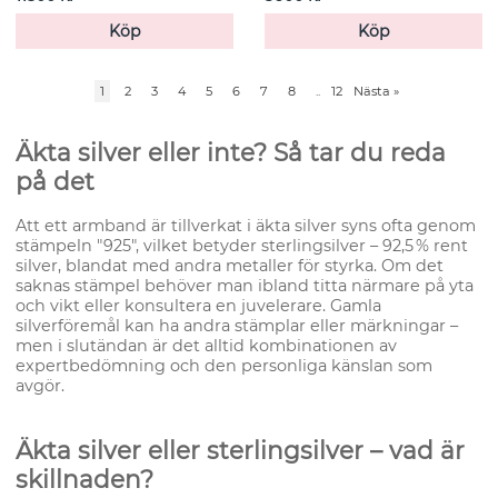
Köp
Köp
1
2
3
4
5
6
7
8
..
12
Nästa
»
Äkta silver eller inte? Så tar du reda
på det
Att ett armband är tillverkat i äkta silver syns ofta genom
stämpeln "925", vilket betyder sterlingsilver – 92,5 % rent
silver, blandat med andra metaller för styrka. Om det
saknas stämpel behöver man ibland titta närmare på yta
och vikt eller konsultera en juvelerare. Gamla
silverföremål kan ha andra stämplar eller märkningar –
men i slutändan är det alltid kombinationen av
expertbedömning och den personliga känslan som
avgör.
Äkta silver eller sterlingsilver – vad är
skillnaden?