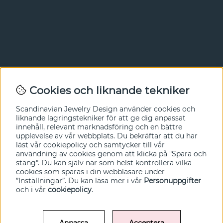
Nyhetsbrev
Cookies och liknande tekniker
I vårt nyhetsbrev får du ta del av nyheter och
Scandinavian Jewelry Design
använder cookies och
erbjudanden före alla andra. Registrera dig här nedan.
liknande lagringstekniker för att ge dig anpassat
innehåll, relevant marknadsföring och en bättre
Ja tack!
upplevelse av vår webbplats. Du bekräftar att du har
läst vår cookiepolicy och samtycker till vår
användning av cookies genom att klicka på "Spara och
stäng". Du kan själv när som helst kontrollera vilka
cookies som sparas i din webbläsare under
”Inställningar”. Du kan läsa mer i vår
Personuppgifter
och i vår
cookiepolicy
.