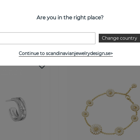
Are you in the right place?
er
Halsband rubber 4mm (inget hän
Georg Jensen
Change country
Köp
1400 kr
Kö
Continue to scandinavianjewelrydesign.se>