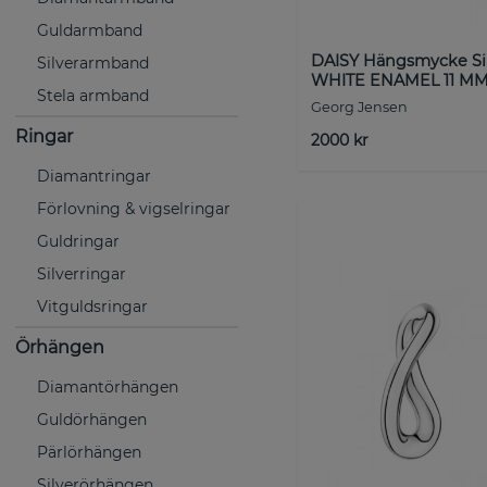
Guldarmband
DAISY Hängsmycke Sil
Silverarmband
WHITE ENAMEL 11 M
Stela armband
Georg Jensen
Ringar
2000 kr
Diamantringar
Förlovning & vigselringar
Guldringar
Silverringar
Vitguldsringar
Örhängen
Diamantörhängen
Guldörhängen
Pärlörhängen
Silverörhängen