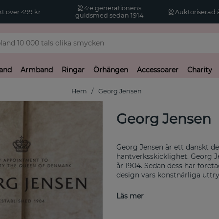
4:e generationens
kt över 499 kr
Auktoriserad å
guldsmed sedan 1914
and
Armband
Ringar
Örhängen
Accessoarer
Charity
Hem
Georg Jensen
Georg Jensen
Georg Jensen är ett danskt des
hantverksskicklighet. Georg
år 1904. Sedan dess har före
design vars konstnärliga uttr
Georg Jensen erbjuder ett bre
Läs mer
viktigt att skapa designförem
har märkets säregna stil och 