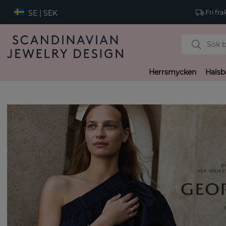
SE | SEK
Fri fra
Herrsmycken
Halsb