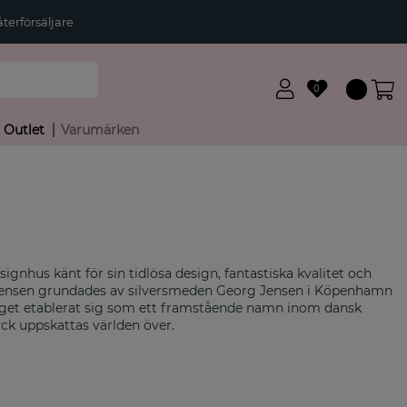
terförsäljare
0
Outlet
Varumärken
ignhus känt för sin tidlösa design, fantastiska kvalitet och
 Jensen grundades av silversmeden Georg Jensen i Köpenhamn
taget etablerat sig som ett framstående namn inom dansk
yck uppskattas världen över.
tt sortiment av stilrena smycken. För Georg Jensen var det
ål som förenade både skönhet och funktionalitet. Med åren
tidlösa estetik blivit synonymt med skandinavisk design.