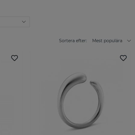
ristiska stil lever kvar än idag, men med ett utökat sortiment
kenas böljande former och sofistikerade elegans har gjort
 välkänt och uppskattat smyckesvarumärke.
n finner du ett fantastiskt urval av klassiska smycken från
nd annat vackra smycken ur kollektionen
Offspring
som
bara band,
Mercy
vars mjuka och sensuella former
förändring och
Moonlight Grapes
, inspirerad av George
Sortera efter:
Mest populära