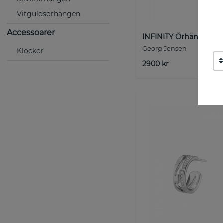
Vitguldsörhängen
Accessoarer
INFINITY Örhänge Silv
Georg Jensen
Klockor
2900 kr