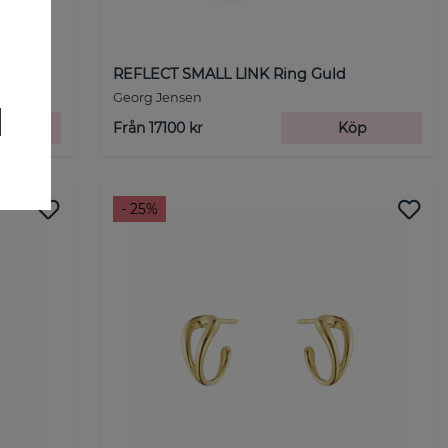
ge)
REFLECT SMALL LINK Ring Guld
Georg Jensen
p
Från 17100 kr
Köp
- 25%