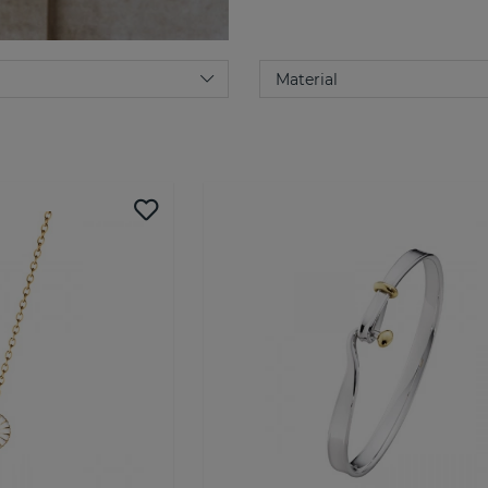
Georg Jensens arv och karakte
och moderna tolkningar. Smyc
Georg Jensen till ett mycket
På Scandianvian Jewelry Desig
George Jensen. Du hittar bla
symboliserar kärlekens obryt
symboliserar livets ständiga 
Jensens orginalmotiv.