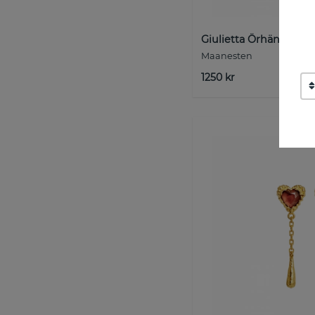
Giulietta Örhängen G
Maanesten
1250 kr