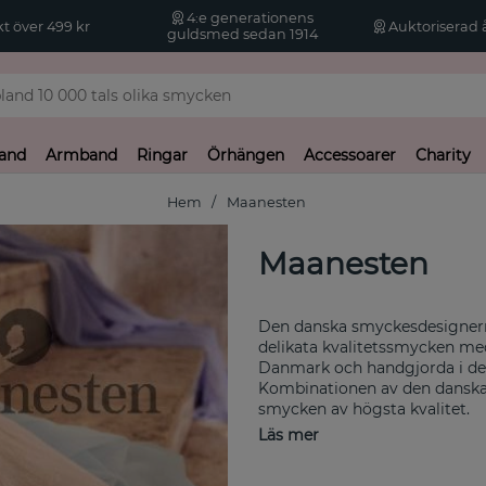
4:e generationens
kt över 499 kr
Auktoriserad å
guldsmed sedan 1914
and
Armband
Ringar
Örhängen
Accessoarer
Charity
Hem
Maanesten
Maanesten
Den danska smyckesdesignern 
delikata kvalitetssmycken med
Danmark och handgjorda i den 
Kombinationen av den danska s
smycken av högsta kvalitet.
Läs mer
Ljusa sommarkvällar, solkysst 
och tidlösa kollektioner. Maan