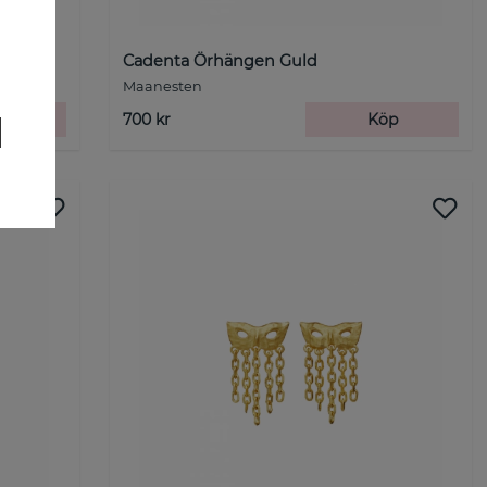
Cadenta Örhängen Guld
Maanesten
p
700 kr
Köp