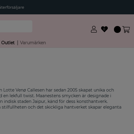
terförsäljare
0
Outlet
Varumärken
Lotte Venø Callesen har sedan 2005 skapat unika och
 en lekfull twist. Maanestens smycken är designade i
indisk staden Jaipur, känd för dess konsthantverk.
tilfullheten och det skickliga hantverket skapar eleganta
hud och saltvatten. Allt detta har inspirerat Maanestens unika
esten förenar tidlös elegans med en bohemisk lekfullhet i ett