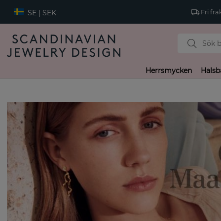
SE | SEK
Fri fra
Herrsmycken
Halsb