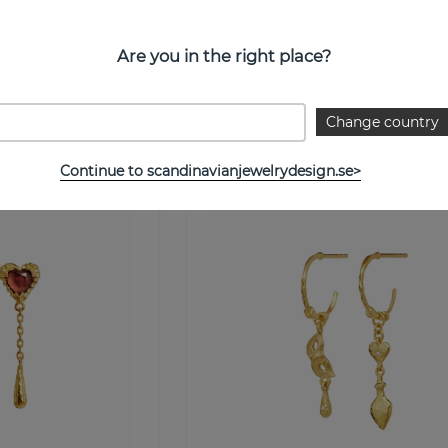
Are you in the right place?
uld
Julie Örhängen Guld
Maanesten
Köp
800 kr
Kö
Change country
Continue to scandinavianjewelrydesign.se>