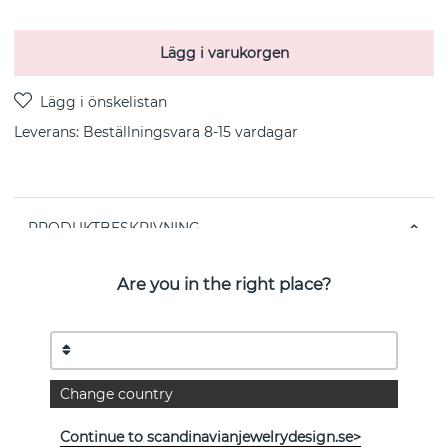
Lägg i varukorgen
Leverans:
Beställningsvara 8-15 vardagar
PRODUKTBESKRIVNING
Omfamna det enkla med våra Sylfide-örhängen. En
Are you in the right place?
enkel örhänge bär elegant en glittrande zirkon som
utstrålar klarhet och styrka i sin underskattade skönhet.
Storlek
Längd 5,2 mm, bredd 3,5 mm
Change country
Återvunnet sterlingsilver (925) belagt med 18K guld, vit
zirkonia
Continue to scandinavianjewelrydesign.se>