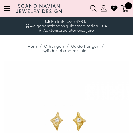
0
Fri frakt över 499 kr
4:e generationens guldsmed sedan 1914
Auktoriserad återförsäljare
Hem
Örhängen
Guldörhängen
Sylfide Örhängen Guld