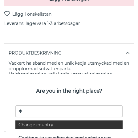
Leverans:
lagervara 1-3 arbetsdagar
PRODUKTBESKRIVNING
Vackert halsband med en unik kedja utsmyckad med en
droppformad sötvattenpärla.
Halsband med en unik kedja utsmyckad med en
droppformad sötvattenpärla. Tillverkat i 18K
guldpläterad återvunnen mässing.
Are you in the right place?
Kombinera det gärna med andra smycken ur samma
kollektion!
Kedjans längd: 47cm
Berlockens storlek: 7mm
Change country
Continue to scandinavianjewelrydesign.se>