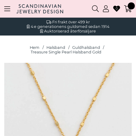
0
Fri frakt över 499 kr
4:e generationens guldsmed sedan 1914
Auktoriserad återförsäljare
Hem
Halsband
Guldhalsband
Treasure Single Pearl Halsband Gold