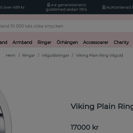
4:e generationens
kt över 499 kr
Auktoriserad å
guldsmed sedan 1914
and
Armband
Ringar
Örhängen
Accessoarer
Charity
Hem
Ringar
Vitguldsringar
Viking Plain Ring Vitguld
Viking Plain Rin
17000
kr