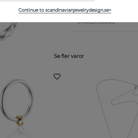
Kollektion:
Continue to scandinavianjewelrydesign.se>
STORLEKSGUIDE
Se fler varor