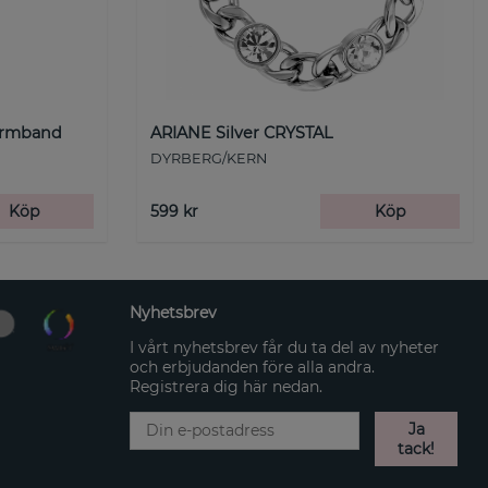
Armband
ARIANE Silver CRYSTAL
DYRBERG/KERN
Köp
599 kr
Köp
Nyhetsbrev
I vårt nyhetsbrev får du ta del av nyheter
och erbjudanden före alla andra.
Registrera dig här nedan.
Ja
tack!