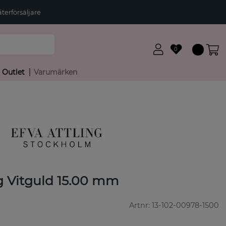
terförsäljare
0
Outlet
Varumärken
g Vitguld 15.00 mm
Artnr:
13-102-00978-1500