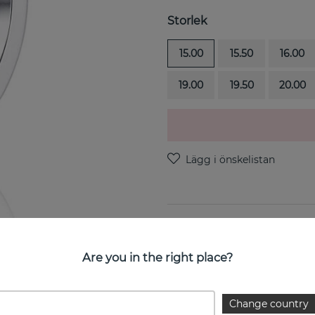
Storlek
15.00
15.50
16.00
19.00
19.50
20.00
PRODUKTBESKRIVNING
Viking Plain är en ring i 18k
Are you in the right place?
EGENSKAPER
Change country