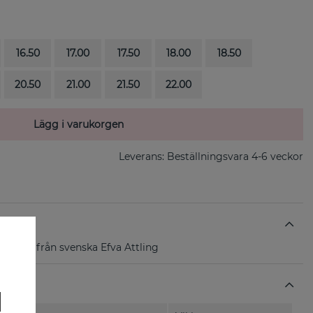
16.50
17.00
17.50
18.00
18.50
20.50
21.00
21.50
22.00
Lägg i varukorgen
Leverans:
Beställningsvara 4-6 veckor
 vitguld från svenska Efva Attling