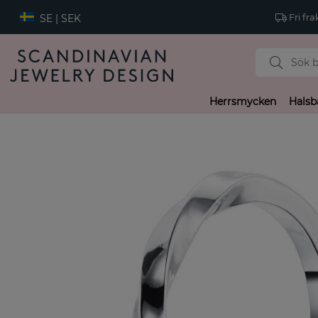
SE | SEK
Fri fra
Herrsmycken
Halsb