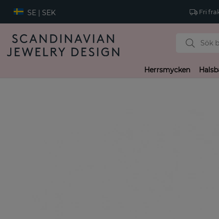
SE | SEK
Fri fra
Herrsmycken
Halsb