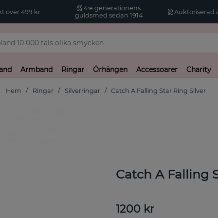
4:e generationens
kt över 499 kr
Auktoriserad å
guldsmed sedan 1914
and
Armband
Ringar
Örhängen
Accessoarer
Charity
Hem
Ringar
Silverringar
Catch A Falling Star Ring Silver
Catch A Falling S
1200
kr