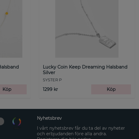
Halsband
Lucky Coin Keep Dreaming Halsband
Silver
SYSTER P
Köp
1299 kr
Köp
Nyhetsbrev
I vårt nyhetsbrev får du ta del av nyheter
och erbjudanden före alla andra.