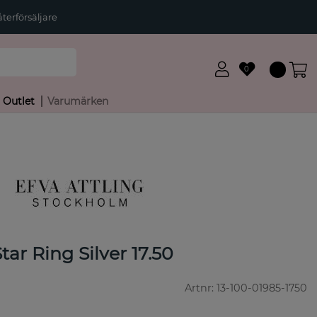
terförsäljare
0
Outlet
Varumärken
tar Ring Silver 17.50
Artnr:
13-100-01985-1750