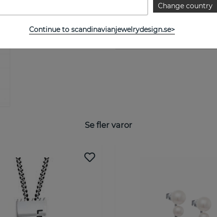
Kollektion:
Change country
Continue to scandinavianjewelrydesign.se>
STORLEKSGUIDE
Se fler varor