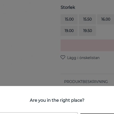
Storlek
15.00
15.50
16.00
19.00
19.50
PRODUKTBESKRIVNING
Catch A Falling Star Ring Si
Are you in the right place?
EGENSKAPER