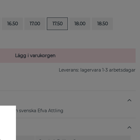
16.50
17.00
17.50
18.00
18.50
Lägg i varukorgen
Leverans:
lagervara 1-3 arbetsdagar
lver från svenska Efva Attling