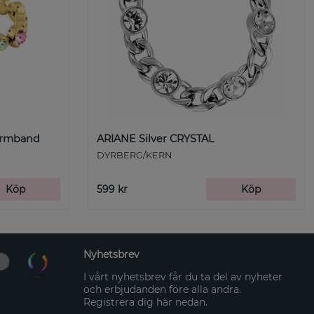
Armband
ARIANE Silver CRYSTAL
DYRBERG/KERN
Köp
599 kr
Köp
Nyhetsbrev
I vårt nyhetsbrev får du ta del av nyheter
och erbjudanden före alla andra.
Registrera dig här nedan.