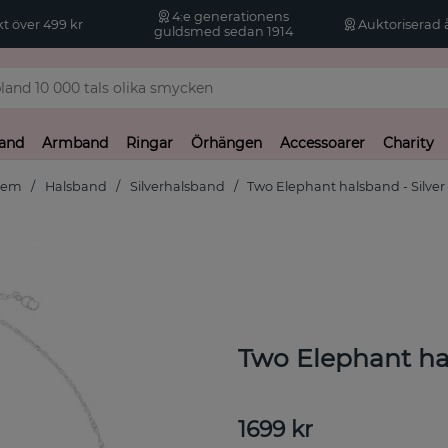
4:e generationens
kt över 499 kr
Auktoriserad å
guldsmed sedan 1914
and
Armband
Ringar
Örhängen
Accessoarer
Charity
Hem
Halsband
Silverhalsband
Two Elephant halsband - Silver
Two Elephant hal
1699
kr