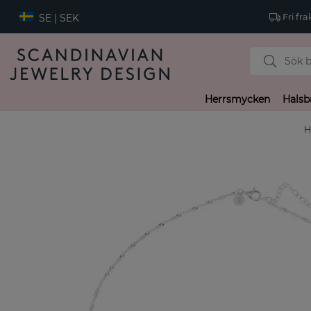
SE | SEK
Fri fra
Herrsmycken
Halsb