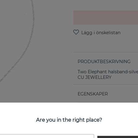
PRODUKTBESKRIVNING
Two Elephant halsband-silve
CU JEWELLERY
EGENSKAPER
Kollektion:
Are you in the right place?