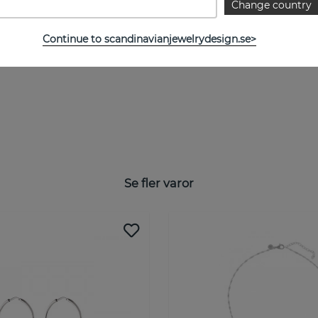
Change country
Continue to scandinavianjewelrydesign.se>
Se fler varor