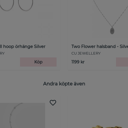
ll hoop örhänge Silver
Two Flower halsband - Silv
RY
CU JEWELLERY
Köp
1199 kr
Andra köpte även