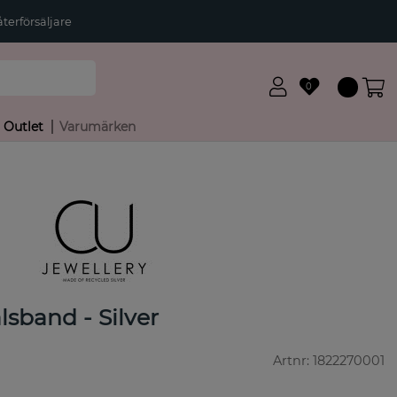
terförsäljare
0
Outlet
Varumärken
sband - Silver
Artnr:
1822270001