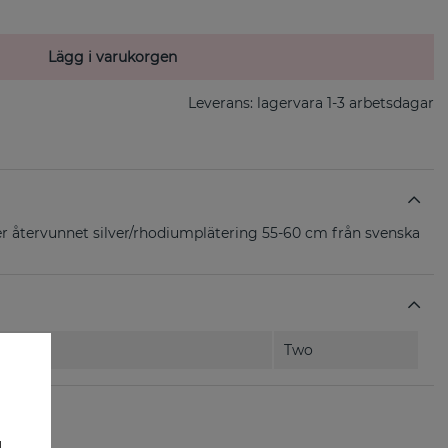
Lägg i varukorgen
Leverans:
lagervara 1-3 arbetsdagar
r återvunnet silver/rhodiumplätering 55-60 cm från svenska
Two