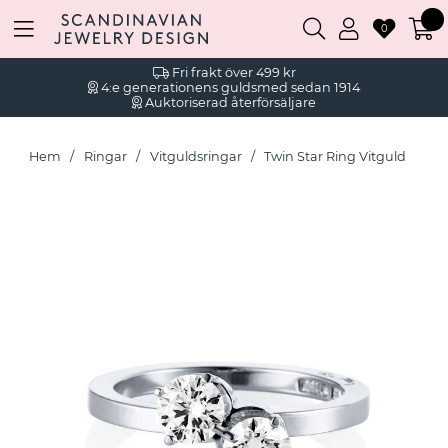
0
Fri frakt över 499 kr
4:e generationens guldsmed sedan 1914
Auktoriserad återförsäljare
Hem
Ringar
Vitguldsringar
Twin Star Ring Vitguld