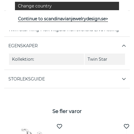
Change country
Continue to scandinavianjewelrydesign.se>
PRODUKTBESKRIVNING
Twin Star Ring i 18k vitguld från svenska Efva Attling
EGENSKAPER
Kollektion:
Twin Star
STORLEKSGUIDE
Se fler varor