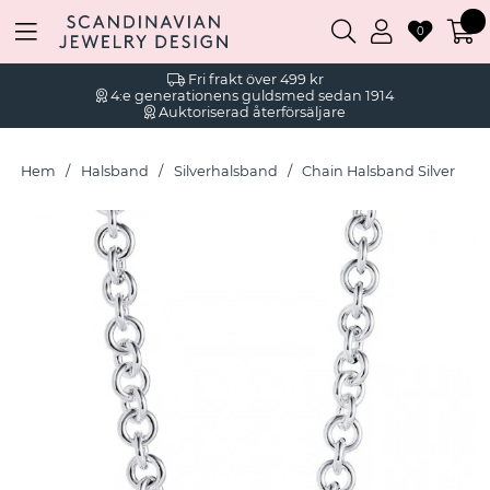
0
Fri frakt över 499 kr
4:e generationens guldsmed sedan 1914
Auktoriserad återförsäljare
Hem
Halsband
Silverhalsband
Chain Halsband Silver