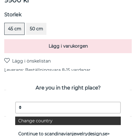
9900
kr
Storlek
45 cm
50 cm
Lägg i varukorgen
Leverans:
Beställningsvara 8-15 vardagar
Are you in the right place?
PRODUKTBESKRIVNING
Chain Halsband Silver från svenska Efva Attling
Change country
EGENSKAPER
Continue to scandinavianjewelrydesign.se>