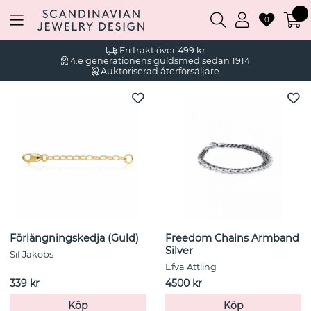
0
Fri frakt över 499 kr
4:e generationens guldsmed sedan 1914
Auktoriserad återförsäljare
Förlängningskedja (Guld)
Freedom Chains Armband
Silver
Sif Jakobs
Efva Attling
339 kr
4500 kr
Köp
Köp