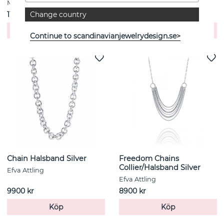
MARIA BLACK
Efva Attling
1149 kr
3900 kr
Change country
Köp
Köp
Continue to scandinavianjewelrydesign.se>
Chain Halsband Silver
Freedom Chains
Collier/Halsband Silver
Efva Attling
Efva Attling
9900 kr
8900 kr
Köp
Köp