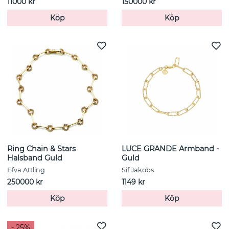
11000 kr
150000 kr
Köp
Köp
Ring Chain & Stars
LUCE GRANDE Armband -
Halsband Guld
Guld
Efva Attling
Sif Jakobs
250000 kr
1149 kr
Köp
Köp
- 25%