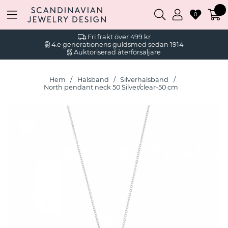
0
Fri frakt över 499 kr
4:e generationens guldsmed sedan 1914
Auktoriserad återförsäljare
Hem
Halsband
Silverhalsband
North pendant neck 50 Silver/clear-50 cm