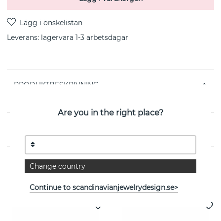
Leverans:
lagervara 1-3 arbetsdagar
PRODUKTBESKRIVNING
från svenska SNÖ OF SWEDEN
Are you in the right place?
EGENSKAPER
Change country
Se fler varor
Continue to scandinavianjewelrydesign.se>