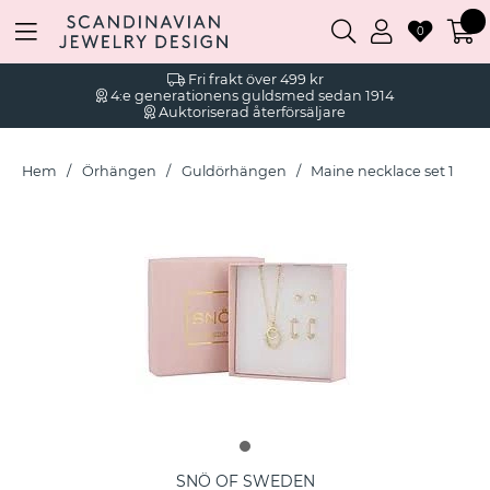
0
Fri frakt över 499 kr
4:e generationens guldsmed sedan 1914
Auktoriserad återförsäljare
Hem
Örhängen
Guldörhängen
Maine necklace set 1
SNÖ OF SWEDEN