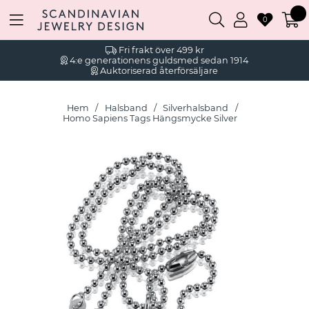
0
Fri frakt över 499 kr
4:e generationens guldsmed sedan 1914
Auktoriserad återförsäljare
Hem
Halsband
Silverhalsband
Homo Sapiens Tags Hängsmycke Silver