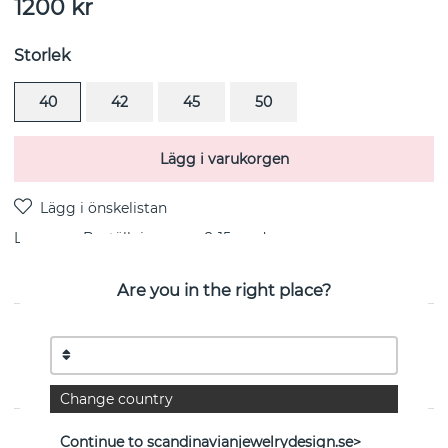
1200
kr
Storlek
40
42
45
50
Lägg i varukorgen
Leverans:
Beställningsvara 8-15 vardagar
Are you in the right place?
PRODUKTBESKRIVNING
Homo Sapiens Tags är ett hängsmycke/halsband i
sterlingsilver från svenska Efva Attling
Change country
EGENSKAPER
Continue to scandinavianjewelrydesign.se>