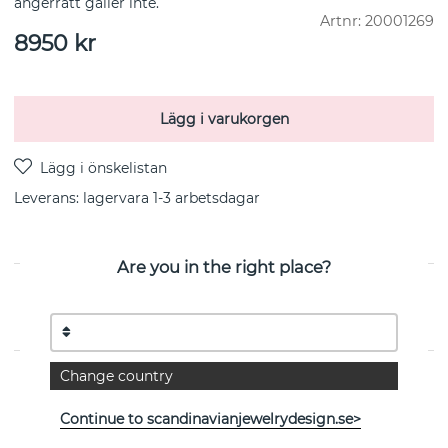
ångerrätt gäller inte.
Artnr:
20001269
8950
kr
Lägg i varukorgen
Leverans:
lagervara 1-3 arbetsdagar
Are you in the right place?
PRODUKTBESKRIVNING
Från danska Georg Jensen
Change country
EGENSKAPER
Continue to scandinavianjewelrydesign.se>
Kollektion:
GJ SIGNATURE