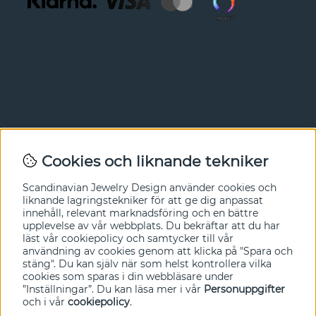
Nyhetsbrev
Cookies och liknande tekniker
I vårt nyhetsbrev får du ta del av nyheter och
Scandinavian Jewelry Design
använder cookies och
erbjudanden före alla andra. Registrera dig här nedan.
liknande lagringstekniker för att ge dig anpassat
innehåll, relevant marknadsföring och en bättre
Ja tack!
upplevelse av vår webbplats. Du bekräftar att du har
läst vår cookiepolicy och samtycker till vår
användning av cookies genom att klicka på "Spara och
stäng". Du kan själv när som helst kontrollera vilka
cookies som sparas i din webbläsare under
”Inställningar”. Du kan läsa mer i vår
Personuppgifter
och i vår
cookiepolicy
.