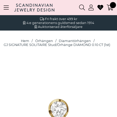
0
Fri frakt över 499 kr
4:e generationens guldsmed sedan 1914
Auktoriserad återförsäljare
Hem
Örhängen
Diamantörhängen
GJ SIGNATURE SOLITAIRE Stud/Örhänge DIAMOND 0.10 CT (1st)