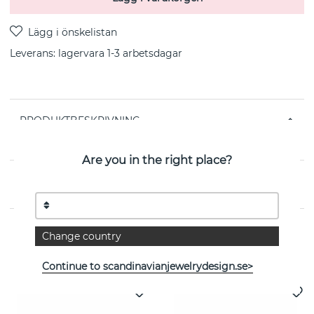
Leverans:
lagervara 1-3 arbetsdagar
PRODUKTBESKRIVNING
från svenska SNÖ OF SWEDEN
Are you in the right place?
EGENSKAPER
Change country
Se fler varor
Continue to scandinavianjewelrydesign.se>