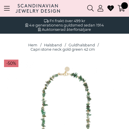
0
Fri frakt över 499 kr
4:e generationens guldsmed sedan 1914
Auktoriserad återförsäljare
Hem
Halsband
Guldhalsband
Capri stone neck gold green 42 cm
50