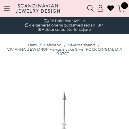
0
Fri frakt över 499 kr
4:e generationens guldsmed sedan 1914
Auktoriserad återförsäljare
Hem
Halsband
Silverhalsband
VIVIANNA DEW DROP Hängsmycke Silver ROCK CRYSTAL DIA
0.07CT