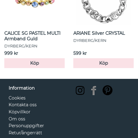
CALICE SG PASTEL MULTI
ARIANE Silver CRYSTAL
Armband Guld
DYRBERG/KERN
DYRBERG/KERN
999 kr
599 kr
Köp
Köp
Information
Cookies
Kontakta oss
Köpvillkor
Om oss
Personuppgifter
Retur/ångerrätt