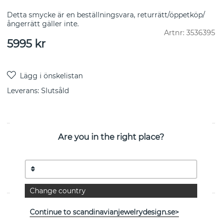
Detta smycke är en beställningsvara, returrätt/öppetköp/
ångerrätt gäller inte.
Artnr:
3536395
5995
kr
Leverans:
Slutsåld
Are you in the right place?
PRODUKTBESKRIVNING
VIVIANNA DEW DROP Hängsmycke ROCK CRYSTAL
DIA 0.07CT i sterlingsilver från danska Georg Jensen 6,3
cm. OBS ! endast hängsmycke. Halsring köpes separat
3533028
Change country
EGENSKAPER
Continue to scandinavianjewelrydesign.se>