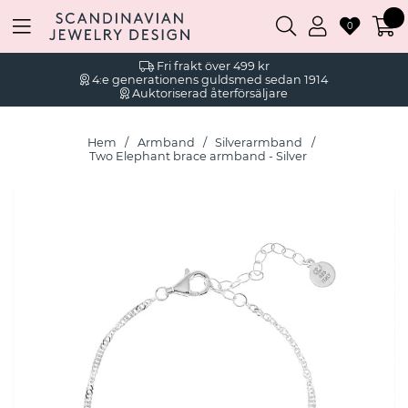
0
Fri frakt över 499 kr
4:e generationens guldsmed sedan 1914
Auktoriserad återförsäljare
Hem
Armband
Silverarmband
Two Elephant brace armband - Silver