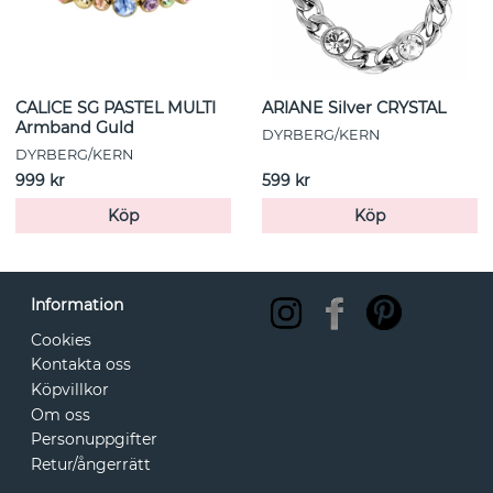
CALICE SG PASTEL MULTI
ARIANE Silver CRYSTAL
Armband Guld
DYRBERG/KERN
DYRBERG/KERN
999 kr
599 kr
Köp
Köp
Information
Cookies
Kontakta oss
Köpvillkor
Om oss
Personuppgifter
Retur/ångerrätt