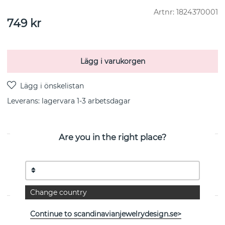
Artnr:
1824370001
749
kr
Lägg i varukorgen
Leverans:
lagervara 1-3 arbetsdagar
Are you in the right place?
PRODUKTBESKRIVNING
Two Elephant brace armband-silver återvunnet
silver/rhodiumplätering 16-20 cm från svenska CU
JEWELLERY
Change country
EGENSKAPER
Continue to scandinavianjewelrydesign.se>