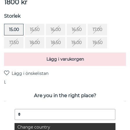
1800
kr
Storlek
15.00
15.50
16.00
16.50
17.00
17.50
18.00
18.50
19.00
19.50
Lägg i varukorgen
Leverans:
lagervara 1-3 arbetsdagar
Are you in the right place?
PRODUKTBESKRIVNING
Strength & Kindness är en ring i sterlingsilver från
svenska Efva Attling
Change country