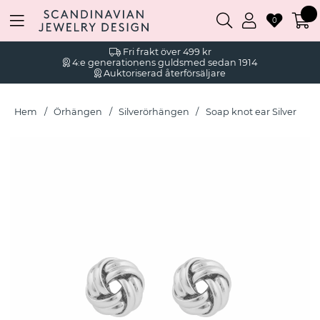
0
Fri frakt över 499 kr
4:e generationens guldsmed sedan 1914
Auktoriserad återförsäljare
Hem
Örhängen
Silverörhängen
Soap knot ear Silver