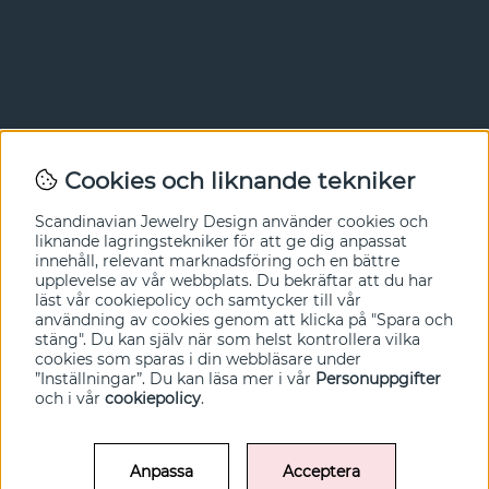
Nyhetsbrev
Cookies och liknande tekniker
I vårt nyhetsbrev får du ta del av nyheter och
Scandinavian Jewelry Design
använder cookies och
erbjudanden före alla andra. Registrera dig här nedan.
liknande lagringstekniker för att ge dig anpassat
innehåll, relevant marknadsföring och en bättre
Ja tack!
upplevelse av vår webbplats. Du bekräftar att du har
läst vår cookiepolicy och samtycker till vår
användning av cookies genom att klicka på "Spara och
stäng". Du kan själv när som helst kontrollera vilka
cookies som sparas i din webbläsare under
”Inställningar”. Du kan läsa mer i vår
Personuppgifter
och i vår
cookiepolicy
.
Anpassa
Acceptera