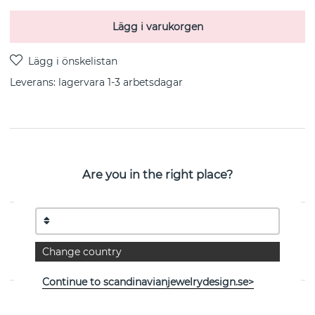
Lägg i varukorgen
Leverans:
lagervara 1-3 arbetsdagar
PRODUKTBESKRIVNING
Saint Armband (Silver) från svenska CU JEWELLERY 16-
Are you in the right place?
20 cm
EGENSKAPER
Change country
Kollektion:
Saint
Continue to scandinavianjewelrydesign.se>
Se fler varor