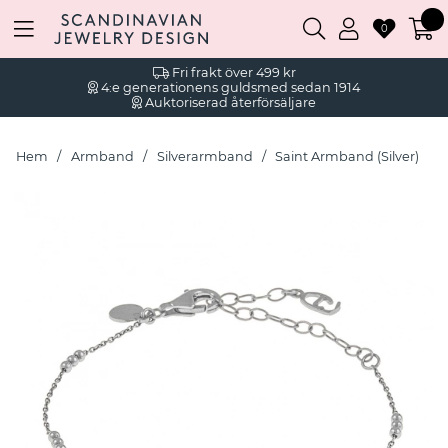
0
Fri frakt över 499 kr
4:e generationens guldsmed sedan 1914
Auktoriserad återförsäljare
Hem
Armband
Silverarmband
Saint Armband (Silver)