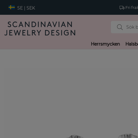
SE | SEK
Fri fra
Herrsmycken
Halsb