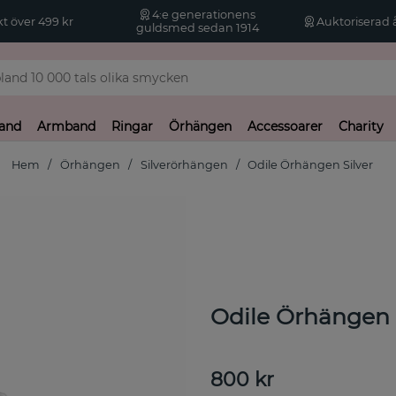
4:e generationens
kt över 499 kr
Auktoriserad å
guldsmed sedan 1914
and
Armband
Ringar
Örhängen
Accessoarer
Charity
Hem
Örhängen
Silverörhängen
Odile Örhängen Silver
Odile Örhängen 
800
kr