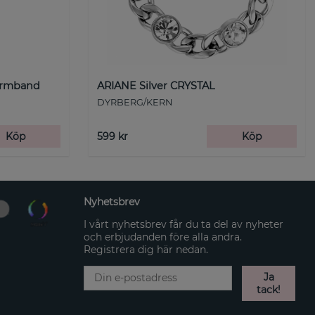
Armband
ARIANE Silver CRYSTAL
DYRBERG/KERN
Köp
599 kr
Köp
Nyhetsbrev
I vårt nyhetsbrev får du ta del av nyheter
och erbjudanden före alla andra.
Registrera dig här nedan.
Ja
tack!