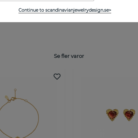
Continue to scandinavianjewelrydesign.se>
Se fler varor