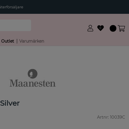
terförsäljare
0
Outlet
Varumärken
Silver
Artnr:
10039C