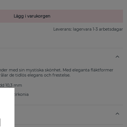
Lägg i varukorgen
Leverans:
lagervara 1-3 arbetsdagar
inder med sin mystiska skönhet. Med eleganta fläktformer
ålar de tidlös elegans och frestelse.
edd 10,3 mm
5), vit zirkonia