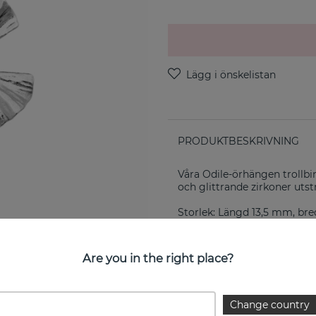
PRODUKTBESKRIVNING
Våra Odile-örhängen trollb
och glittrande zirkoner utstr
Storlek: Längd 13,5 mm, br
Återvunnet sterlingsilver (92
Are you in the right place?
EGENSKAPER
Change country