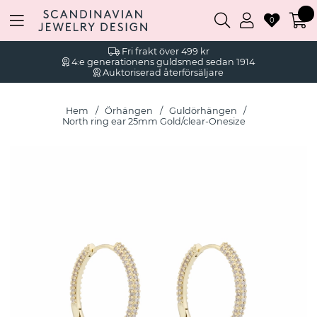
0
Fri frakt över 499 kr
4:e generationens guldsmed sedan 1914
Auktoriserad återförsäljare
Hem
Örhängen
Guldörhängen
North ring ear 25mm Gold/clear-Onesize