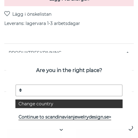
Leverans:
lagervara 1-3 arbetsdagar
PRODUKTBESKRIVNING
från svenska SNÖ OF SWEDEN
Are you in the right place?
EGENSKAPER
Change country
Se fler varor
Continue to scandinavianjewelrydesign.se>