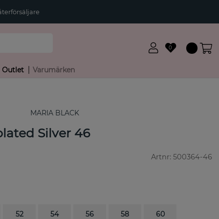
terförsäljare
0
Outlet
Varumärken
MARIA BLACK
ated Silver 46
Artnr:
500364-46
52
54
56
58
60