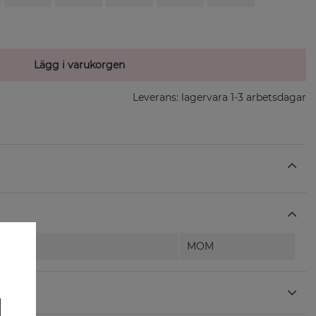
Lägg i varukorgen
Leverans:
lagervara 1-3 arbetsdagar
MOM