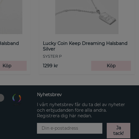
Halsband
Lucky Coin Keep Dreaming Halsband
Silver
SYSTER P
Köp
1299 kr
Köp
Nyhetsbrev
I vårt nyhetsbrev får du ta del av nyheter
och erbjudanden före alla andra.
Registrera dig här nedan.
Ja
tack!