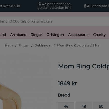
4:e generationens
kt över 499 kr
Auktoriserad å
guldsmed sedan 1914
and
Armband
Ringar
Örhängen
Accessoarer
Charity
Hem
Ringar
Guldringar
Mom Ring Goldplated Silver
Mom Ring Goldpl
1849
kr
Bredd
46
48
50