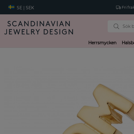
SE | SEK
Fri fra
Herrsmycken
Halsb