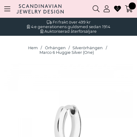
0
Fri frakt över 499 kr
4:e generationens guldsmed sedan 1914
Auktoriserad återförsäljare
Hem
Örhängen
Silverörhängen
Marco 6 Huggie Silver (One)