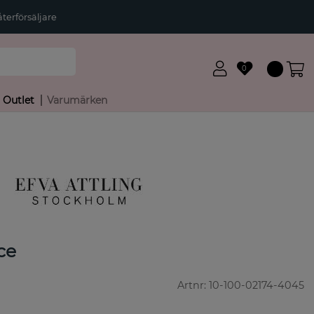
terförsäljare
0
Outlet
Varumärken
ce
Artnr:
10-100-02174-4045