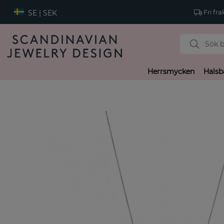
SE | SEK
Fri fra
Herrsmycken
Halsb