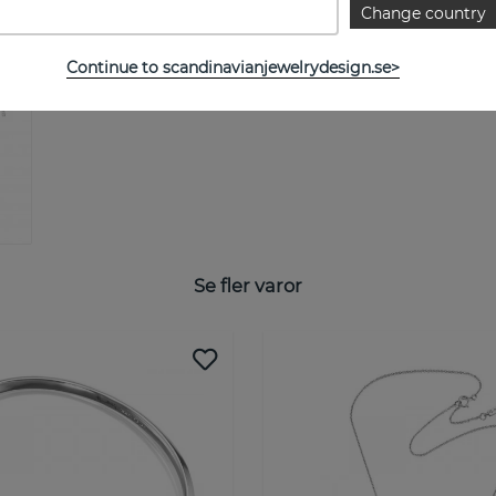
Change country
Continue to scandinavianjewelrydesign.se>
Se fler varor