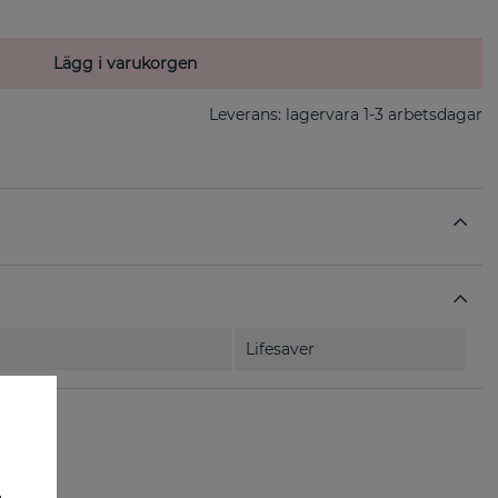
Lägg i varukorgen
Leverans:
lagervara 1-3 arbetsdagar
Lifesaver