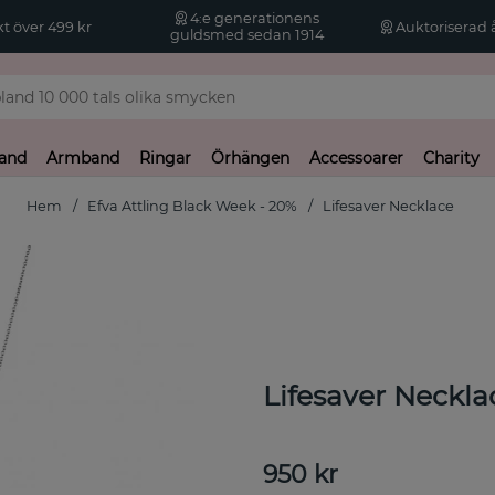
4:e generationens
kt över 499 kr
Auktoriserad å
guldsmed sedan 1914
and
Armband
Ringar
Örhängen
Accessoarer
Charity
Hem
Efva Attling Black Week - 20%
Lifesaver Necklace
Lifesaver Neckla
950
kr