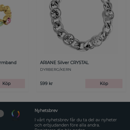
Armband
ARIANE Silver CRYSTAL
DYRBERG/KERN
Köp
599 kr
Köp
Nyhetsbrev
I vårt nyhetsbrev får du ta del av nyheter
och erbjudanden före alla andra.