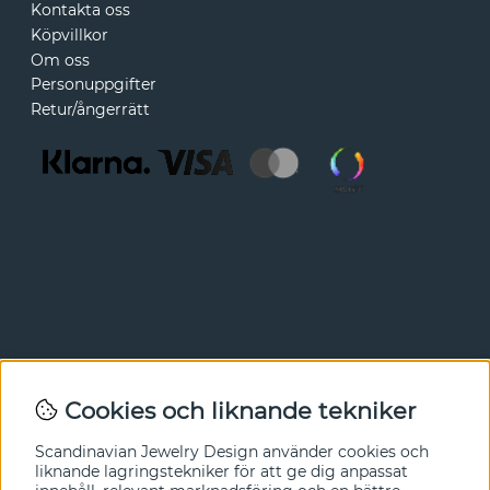
Kontakta oss
Köpvillkor
Om oss
Personuppgifter
Retur/ångerrätt
Nyhetsbrev
Cookies och liknande tekniker
I vårt nyhetsbrev får du ta del av nyheter och
Scandinavian Jewelry Design
använder cookies och
erbjudanden före alla andra. Registrera dig här nedan.
liknande lagringstekniker för att ge dig anpassat