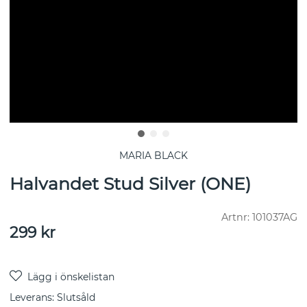
MARIA BLACK
Halvandet Stud Silver (ONE)
Artnr:
101037AG
299
kr
Leverans:
Slutsåld