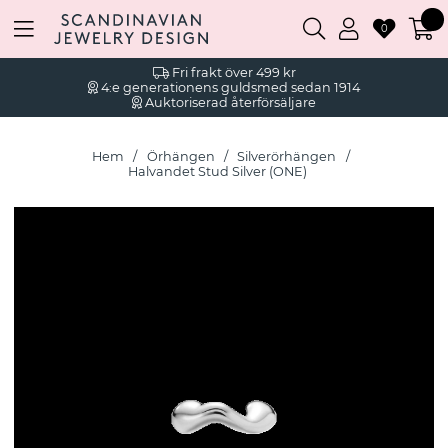
0
Fri frakt över 499 kr
4:e generationens guldsmed sedan 1914
Auktoriserad återförsäljare
Hem
Örhängen
Silverörhängen
Halvandet Stud Silver (ONE)