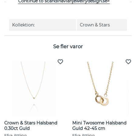
Continue to scandinavianjewelrydesign.se>
EGENSKAPER
Kollektion:
Crown & Stars
Se fler varor
Crown & Stars Halsband
Mini Twosome Halsband
0.30ct Guld
Guld 42-45 cm
Efva Attling
Efva Attling