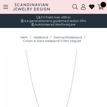
0
Fri frakt över 499 kr
4:e generationens guldsmed sedan 1914
Auktoriserad återförsäljare
Hem
Halsband
Diamanthalsband
Crown & Stars Halsband 0.19ct Vitguld