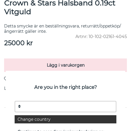
Crown & Stars Halsband 0.19ct
Vitguld
Detta smycke är en beställningsvara, returrätt/öppetköp/
ångerrätt gäller inte.
Artnr:
10-102-02161-4045
25000
kr
Lägg i varukorgen
Are you in the right place?
Leverans:
Beställningsvara 8-15 vardagar
PRODUKTBESKRIVNING
Change country
från svenska Efva Attling