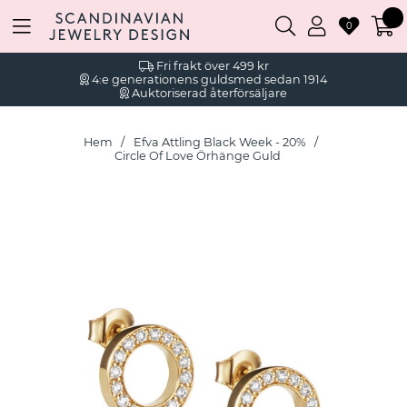
0
Fri frakt över 499 kr
4:e generationens guldsmed sedan 1914
Auktoriserad återförsäljare
Hem
Efva Attling Black Week - 20%
Circle Of Love Örhänge Guld