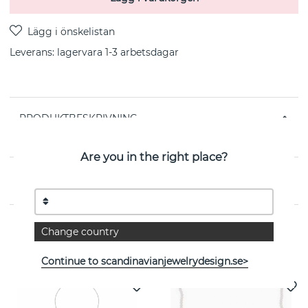
Leverans:
lagervara 1-3 arbetsdagar
PRODUKTBESKRIVNING
från svenska SNÖ OF SWEDEN
Are you in the right place?
EGENSKAPER
Change country
Se fler varor
Continue to scandinavianjewelrydesign.se>