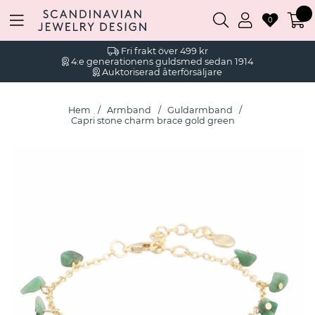
0
Fri frakt över 499 kr
4:e generationens guldsmed sedan 1914
Auktoriserad återförsäljare
Hem
Armband
Guldarmband
Capri stone charm brace gold green