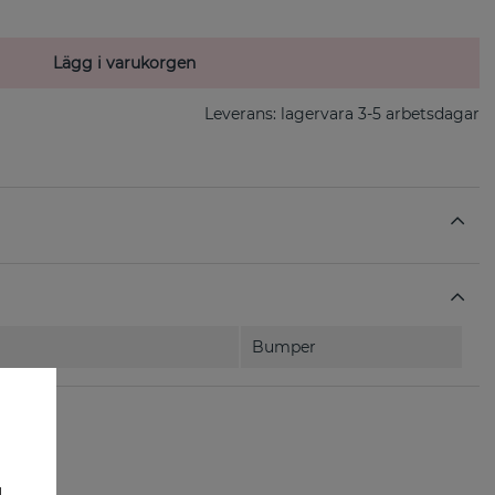
Lägg i varukorgen
Leverans:
lagervara 3-5 arbetsdagar
Bumper