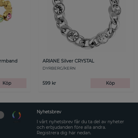
Armband
ARIANE Silver CRYSTAL
DYRBERG/KERN
Köp
599 kr
Köp
Nyhetsbrev
I vårt nyhetsbrev får du ta del av nyheter
och erbjudanden före alla andra.
Registrera dig här nedan.