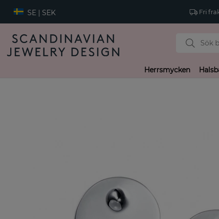
SE | SEK
Fri fra
Herrsmycken
Halsb