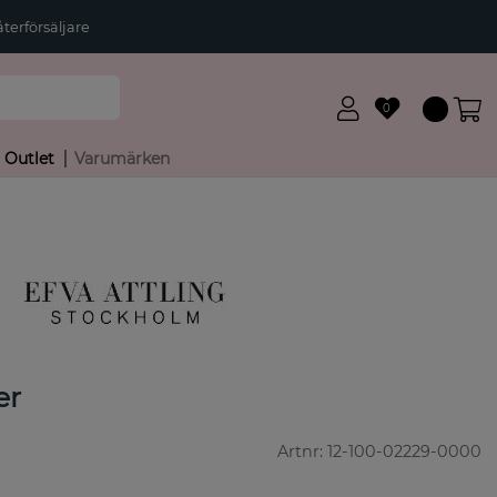
terförsäljare
0
Outlet
Varumärken
er
Artnr:
12-100-02229-0000