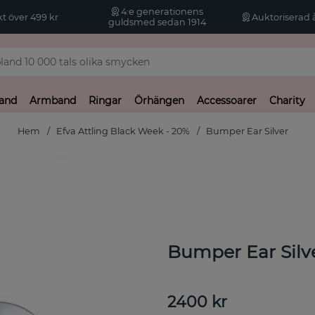
4:e generationens
kt över 499 kr
Auktoriserad å
guldsmed sedan 1914
and
Armband
Ringar
Örhängen
Accessoarer
Charity
Hem
Efva Attling Black Week - 20%
Bumper Ear Silver
Bumper Ear Silv
2400
kr