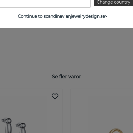
Change country
Continue to scandinavianjewelrydesign.se>
Se fler varor