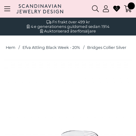
0
Fri frakt över 499 kr
4:e generationens guldsmed sedan 1914
Auktoriserad återförsäljare
Hem
Efva Attling Black Week - 20%
Bridges Collier Silver