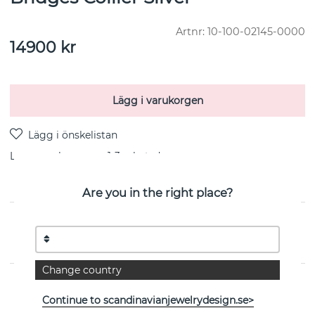
Artnr:
10-100-02145-0000
14900
kr
Lägg i varukorgen
Leverans:
lagervara 1-3 arbetsdagar
Are you in the right place?
PRODUKTBESKRIVNING
från svenska Efva Attling
Change country
EGENSKAPER
Continue to scandinavianjewelrydesign.se>