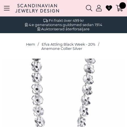
0
Fri frakt över 499 kr
4:e generationens guldsmed sedan 1914
Auktoriserad återförsäljare
Hem
Efva Attling Black Week - 20%
Anemone Collier Silver