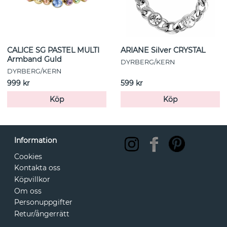
CALICE SG PASTEL MULTI
ARIANE Silver CRYSTAL
Armband Guld
DYRBERG/KERN
DYRBERG/KERN
999 kr
599 kr
Köp
Köp
Information
Cookies
Kontakta oss
Köpvillkor
Om oss
Personuppgifter
Retur/ångerrätt