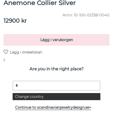
Anemone Collier Silver
Artnr:
10-100-02338-0040
12900
kr
Lägg i varukorgen
Leverans:
Beställningsvara 8-15 vardagar
Are you in the right place?
PRODUKTBESKRIVNING
Change country
EGENSKAPER
Continue to scandinavianjewelrydesign.se>
Kollektion:
Anemone