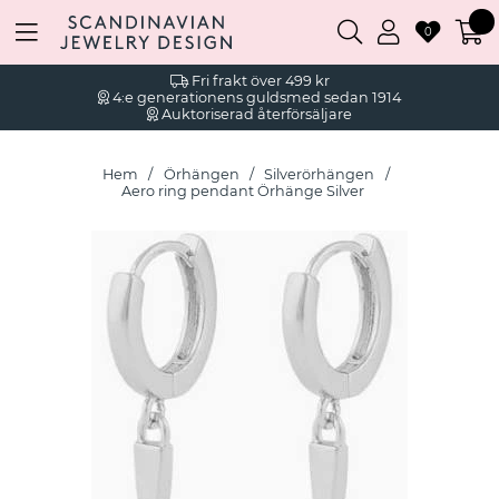
0
Fri frakt över 499 kr
4:e generationens guldsmed sedan 1914
Auktoriserad återförsäljare
Hem
Örhängen
Silverörhängen
Aero ring pendant Örhänge Silver