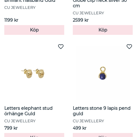
Brilliant halsband Guld
Globe clip neck silver 50
cm
CU JEWELLERY
CU JEWELLERY
1199 kr
2599 kr
Köp
Köp
Letters elephant stud
Letters stone 9 lapis pend
örhänge Guld
guld
CU JEWELLERY
CU JEWELLERY
799 kr
499 kr