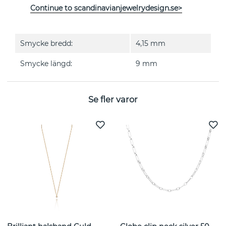
Kollektion:
Bear
Continue to scandinavianjewelrydesign.se>
Längd kedja:
19 cm
,
21 cm
Smycke bredd:
4,15 mm
Smycke längd:
9 mm
Se fler varor