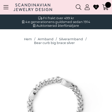
0
Fri frakt över 499 kr
4:e generationens guldsmed sedan 1914
Auktoriserad återförsäljare
Hem
Armband
Silverarmband
Bear curb big brace silver