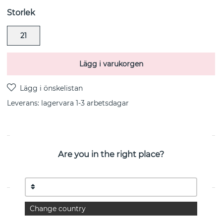
Storlek
21
Lägg i varukorgen
Leverans:
lagervara 1-3 arbetsdagar
PRODUKTBESKRIVNING
Are you in the right place?
Bear curb big brace sterlingsilver från svenska CU
Jewellery
EGENSKAPER
Change country