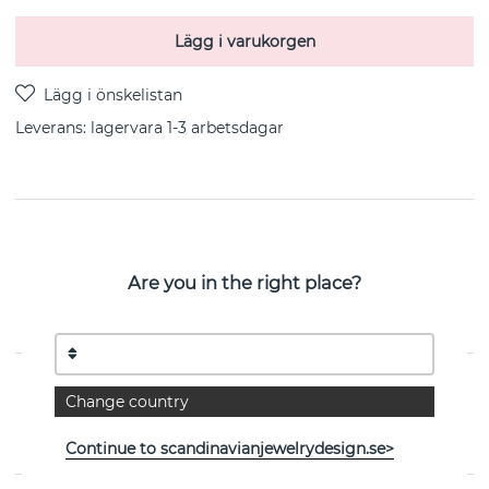
Lägg i varukorgen
Leverans:
lagervara 1-3 arbetsdagar
PRODUKTBESKRIVNING
18 karats guld pläterade örhängen i återvunnet silver
Are you in the right place?
med ett klot på en krok Klotet är 12 mm i diameter,
total längd på örhänget är 40 mm. Ett örhänge väger
3,17 gram.
EGENSKAPER
Change country
Kollektion:
Globe
Continue to scandinavianjewelrydesign.se>