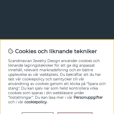
Nyhetsbrev
Cookies och liknande tekniker
I vårt nyhetsbrev får du ta del av nyheter och
Scandinavian Jewelry Design
använder cookies och
erbjudanden före alla andra. Registrera dig här nedan.
liknande lagringstekniker för att ge dig anpassat
innehåll, relevant marknadsföring och en bättre
Ja tack!
upplevelse av vår webbplats. Du bekräftar att du har
läst vår cookiepolicy och samtycker till vår
användning av cookies genom att klicka på "Spara och
stäng". Du kan själv när som helst kontrollera vilka
cookies som sparas i din webbläsare under
”Inställningar”. Du kan läsa mer i vår
Personuppgifter
och i vår
cookiepolicy
.