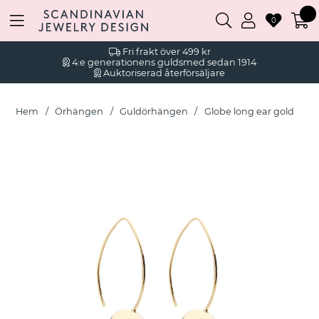
0
Fri frakt över 499 kr
4:e generationens guldsmed sedan 1914
Auktoriserad återförsäljare
Hem
Örhängen
Guldörhängen
Globe long ear gold