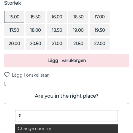
Storlek
15.00
15.50
16.00
16.50
17.00
17.50
18.00
18.50
19.00
19.50
20.00
20.50
21.00
21.50
22.00
Lägg i varukorgen
Leverans:
Beställningsvara 4-6 veckor
Are you in the right place?
PRODUKTBESKRIVNING
Soft är en ring i 18k guld från svenska Efva Attling
Change country