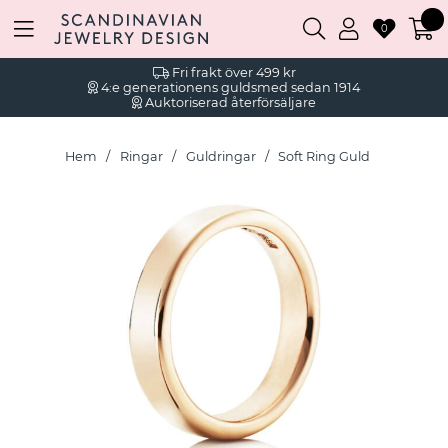
0
Fri frakt över 499 kr
4:e generationens guldsmed sedan 1914
Auktoriserad återförsäljare
Hem
Ringar
Guldringar
Soft Ring Guld