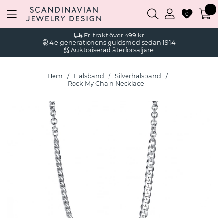
0
Fri frakt över 499 kr
4:e generationens guldsmed sedan 1914
Auktoriserad återförsäljare
Hem
Halsband
Silverhalsband
Rock My Chain Necklace