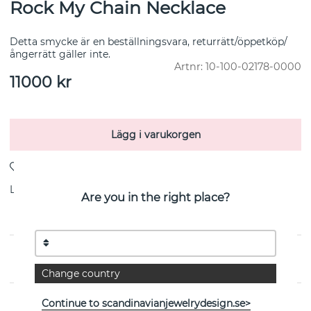
Rock My Chain Necklace
Detta smycke är en beställningsvara, returrätt/öppetköp/
ångerrätt gäller inte.
Artnr:
10-100-02178-0000
11000
kr
Lägg i varukorgen
Leverans:
lagervara 3-5 arbetsdagar
Are you in the right place?
PRODUKTBESKRIVNING
Change country
Continue to scandinavianjewelrydesign.se>
EGENSKAPER