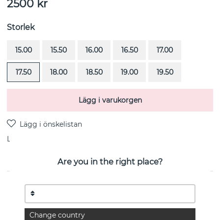
2500
kr
Storlek
15.00
15.50
16.00
16.50
17.00
17.50
18.00
18.50
19.00
19.50
Lägg i varukorgen
Leverans:
lagervara 1-3 arbetsdagar
Are you in the right place?
PRODUKTBESKRIVNING
Pencez De Moy Edge är en ring i sterlingsilver från
svenska Efva Attling
Change country