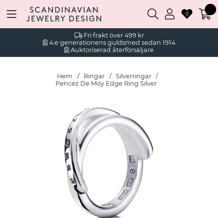
0
Fri frakt över 499 kr
4:e generationens guldsmed sedan 1914
Auktoriserad återförsäljare
Hem
Ringar
Silverringar
Pencez De Moy Edge Ring Silver