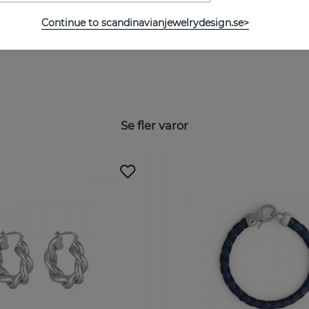
Continue to scandinavianjewelrydesign.se>
Se fler varor