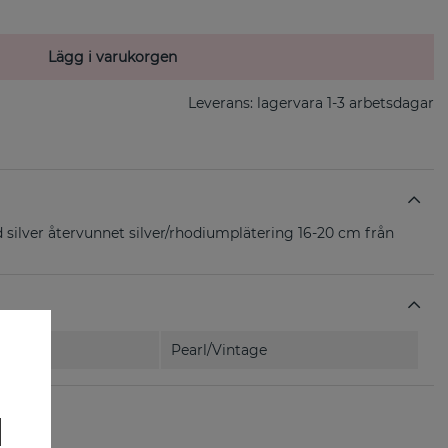
Lägg i varukorgen
Leverans:
lagervara 1-3 arbetsdagar
silver återvunnet silver/rhodiumplätering 16-20 cm från
Pearl/Vintage