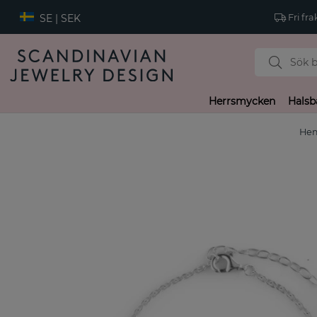
SE | SEK
Fri fra
Herrsmycken
Halsb
He