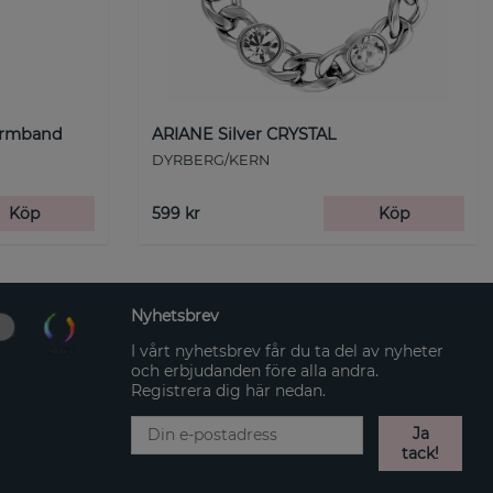
Armband
ARIANE Silver CRYSTAL
DYRBERG/KERN
Köp
599 kr
Köp
Nyhetsbrev
I vårt nyhetsbrev får du ta del av nyheter
och erbjudanden före alla andra.
Registrera dig här nedan.
Ja
tack!