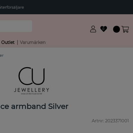
terförsäljare
0
Outlet
Varumärken
er
ace armband Silver
Artnr:
2023371001