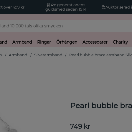
4:e generationens
kt över 499 kr
Auktoriserad å
guldsmed sedan 1914
and
Armband
Ringar
Örhängen
Accessoarer
Charity
m
Armband
Silverarmband
Pearl bubble brace armband Silv
Pearl bubble br
749
kr