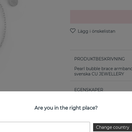
PRODUKTBESKRIVNING
Pearl bubble brace armband 
svenska CU JEWELLERY
EGENSKAPER
Kollektion:
Are you in the right place?
Change country