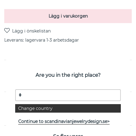
Lägg i varukorgen
Leverans:
lagervara 1-3 arbetsdagar
PRODUKTBESKRIVNING
Are you in the right place?
Peace brace armband silver återvunnet silver 16-20 cm
från svenska CU JEWELLERY
EGENSKAPER
Change country
Kollektion:
Peace
Continue to scandinavianjewelrydesign.se>