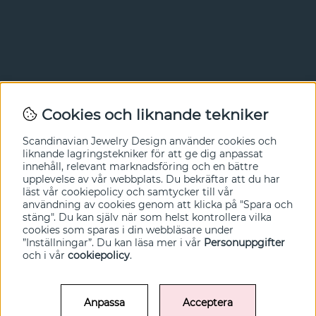
Nyhetsbrev
Cookies och liknande tekniker
I vårt nyhetsbrev får du ta del av nyheter och
Scandinavian Jewelry Design
använder cookies och
erbjudanden före alla andra. Registrera dig här nedan.
liknande lagringstekniker för att ge dig anpassat
innehåll, relevant marknadsföring och en bättre
Ja tack!
upplevelse av vår webbplats. Du bekräftar att du har
läst vår cookiepolicy och samtycker till vår
användning av cookies genom att klicka på "Spara och
stäng". Du kan själv när som helst kontrollera vilka
cookies som sparas i din webbläsare under
”Inställningar”. Du kan läsa mer i vår
Personuppgifter
och i vår
cookiepolicy
.
Anpassa
Acceptera