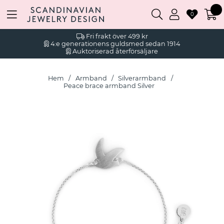
0
Fri frakt över 499 kr
4:e generationens guldsmed sedan 1914
Auktoriserad återförsäljare
Hem
Armband
Silverarmband
Peace brace armband Silver