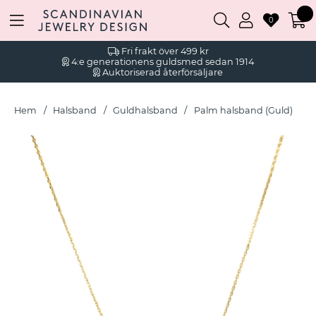
0
Fri frakt över 499 kr
4:e generationens guldsmed sedan 1914
Auktoriserad återförsäljare
Hem
Halsband
Guldhalsband
Palm halsband (Guld)