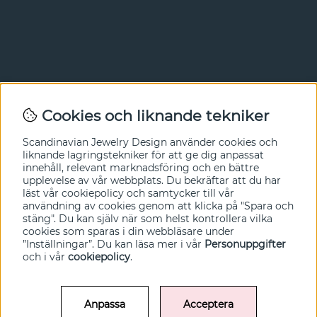
Nyhetsbrev
Cookies och liknande tekniker
I vårt nyhetsbrev får du ta del av nyheter och
Scandinavian Jewelry Design
använder cookies och
erbjudanden före alla andra. Registrera dig här nedan.
liknande lagringstekniker för att ge dig anpassat
innehåll, relevant marknadsföring och en bättre
Ja tack!
upplevelse av vår webbplats. Du bekräftar att du har
läst vår cookiepolicy och samtycker till vår
användning av cookies genom att klicka på "Spara och
stäng". Du kan själv när som helst kontrollera vilka
cookies som sparas i din webbläsare under
”Inställningar”. Du kan läsa mer i vår
Personuppgifter
och i vår
cookiepolicy
.
Anpassa
Acceptera