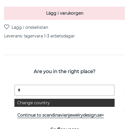
Lägg i varukorgen
Leverans:
lagervara 1-3 arbetsdagar
PRODUKTBESKRIVNING
Are you in the right place?
Palm halsband Necklace. 18k guldpläterat sterlingsilver.
Längd: 40 cm + 5 cm flex från danska Hultquist
Copenhagen
EGENSKAPER
Change country
Continue to scandinavianjewelrydesign.se>