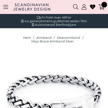
0
Fri frakt över 499 kr
4:e generationens guldsmed sedan 1914
Auktoriserad återförsäljare
Hem
Armband
Silverarmband
Mojo Brace Armband Silver