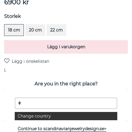
6900
kr
Storlek
18 cm
20 cm
22 cm
Lägg i varukorgen
Leverans:
lagervara 3-5 arbetsdagar
Are you in the right place?
PRODUKTBESKRIVNING
Mojo Brace armband i sterlingsilver från svenska Efva
Attling
Change country
Continue to scandinavianjewelrydesign.se>
EGENSKAPER